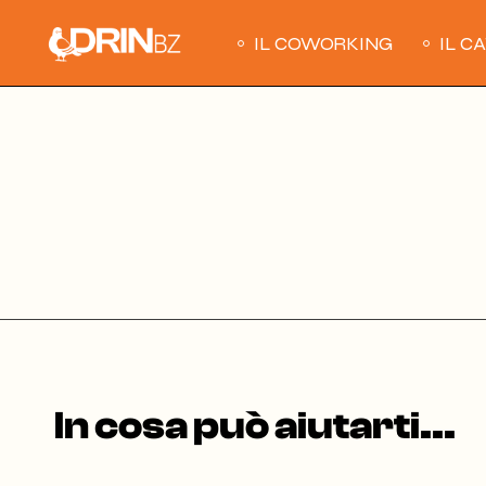
Skip
to
the
IL COWORKING
IL C
content
In cosa può aiutarti...