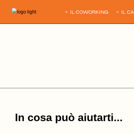
Skip
to
IL COWORKING
IL C
the
content
In cosa può aiutarti...