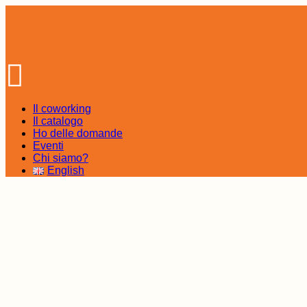
Skip
to
the
content
Il coworking
Il catalogo
Ho delle domande
Eventi
Chi siamo?
English