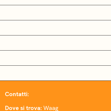
Contatti:
Dove si trova:
Waag