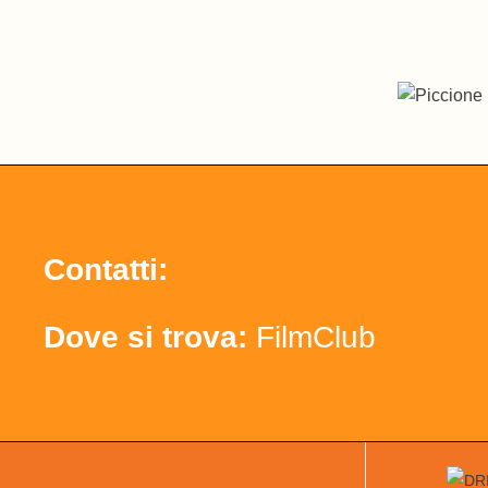
Contatti:
Dove si trova:
FilmClub