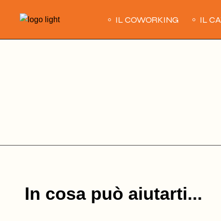
Skip
to
IL COWORKING
IL C
the
content
In cosa può aiutarti...