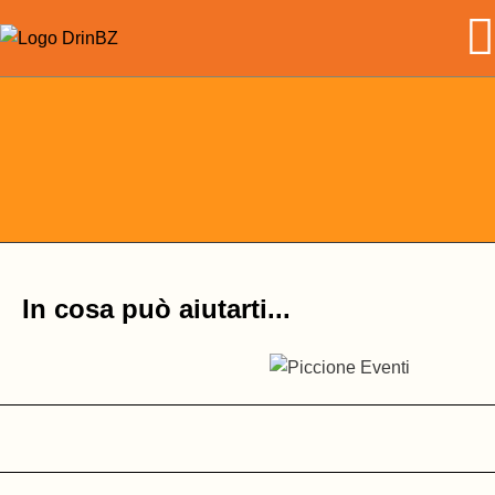
Skip
to
the
content
In cosa può aiutarti...