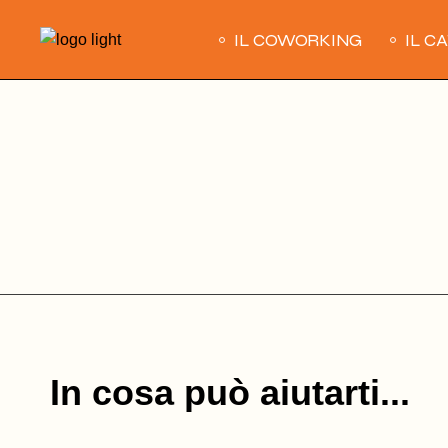
Skip
to
IL COWORKING
IL C
the
content
In cosa può aiutarti...