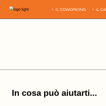
Skip
to
IL COWORKING
IL C
the
content
In cosa può aiutarti...