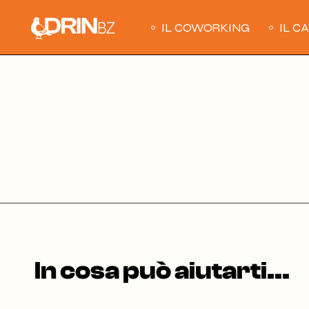
Skip
to
IL COWORKING
IL C
the
content
In cosa può aiutarti...