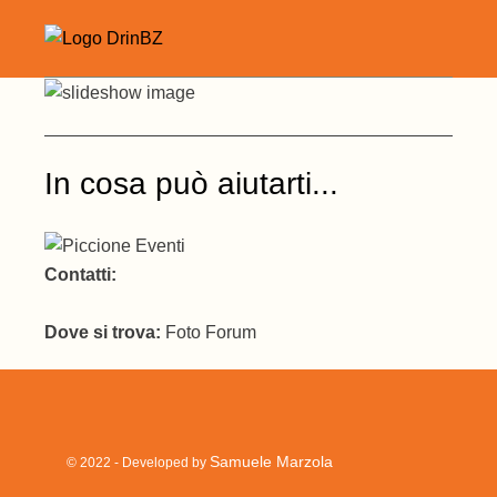
Skip
to
the
content
In cosa può aiutarti...
Contatti:
Dove si trova:
Foto Forum
Samuele Marzola
© 2022 - Developed by