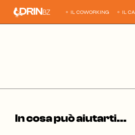
Skip
to
the
IL COWORKING
IL C
content
In cosa può aiutarti...