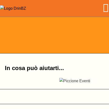
Skip
to
the
content
In cosa può aiutarti...