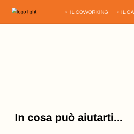
Skip
to
IL COWORKING
IL C
the
content
In cosa può aiutarti...