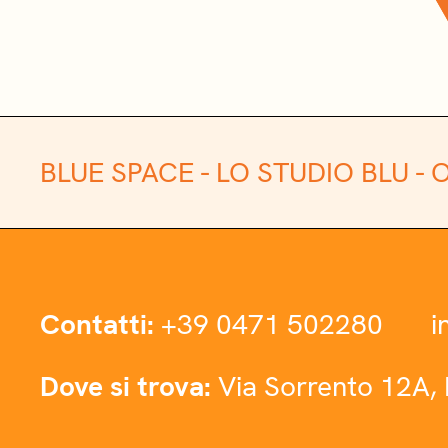
BLUE SPACE -
LO STUDIO BLU -
O
Contatti:
+39 0471 502280
i
Dove si trova:
Via Sorrento 12A, 