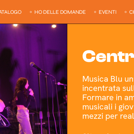
CATALOGO
HO DELLE DOMANDE
EVENTI
C
Centr
Musica Blu un
incentrata sul
Formare in am
musicali i gio
mezzi per real