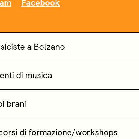
ram
Facebook
icistə a Bolzano
enti di musica
oi brani
 corsi di formazione/workshops