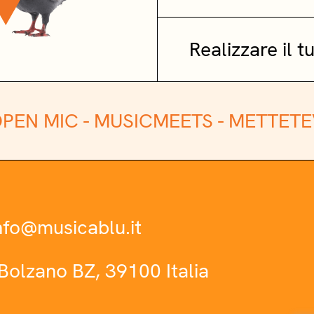
Realizzare il 
PEN MIC -
MUSICMEETS -
METTETE
nfo@musicablu.it
Bolzano BZ, 39100 Italia