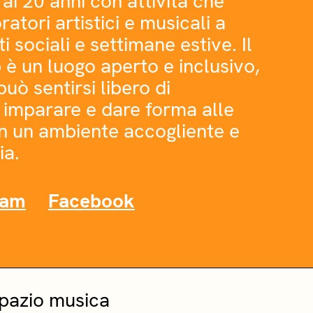
 ai 20 anni con attività che
atori artistici e musicali a
i sociali e settimane estive. Il
è un luogo aperto e inclusivo,
ò sentirsi libero di
 imparare e dare forma alle
in un ambiente accogliente e
ia.
ram
Facebook
spazio musica