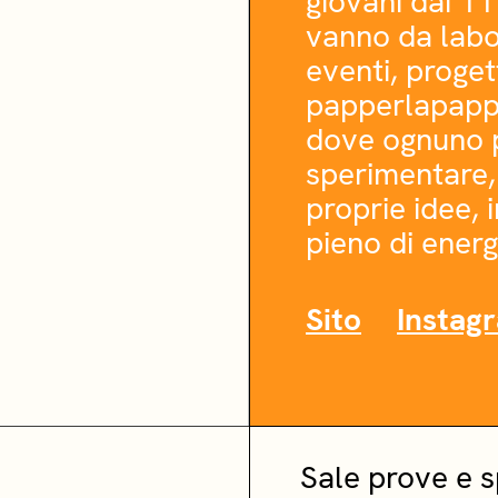
giovani dai 11
vanno da labor
eventi, progett
papperlapapp 
dove ognuno pu
sperimentare,
proprie idee, 
pieno di energ
Sito
Instag
Sale prove e 