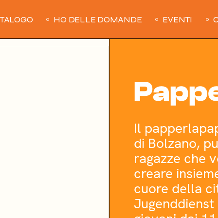
ATALOGO
HO DELLE DOMANDE
EVENTI
C
Papp
Il papperlapa
di Bolzano, pu
ragazze che vo
creare insieme
cuore della ci
Jugenddienst 